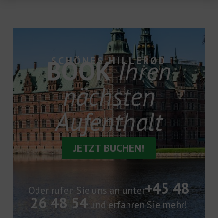
BOOK
SCHÖNES HILLERØD
Ihren
nächsten
Aufenthalt
JETZT BUCHEN!
+45 48
Oder rufen Sie uns an unter
26 48 54
und erfahren Sie mehr!