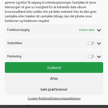
Bettdecken und Kopfkissen
gemme og/eller få adgang til enhedsoplysninger. Samtykke til disse
teknologier vil give os mulighed for at behandle data såsom
Gartenmöbel
browseradfærd eller unikke id'er på dette websted. Hvis du ikke giver
Überdachte Terrasse
samtykke eller trækker dit samtykke tilbage, kan det påvirke visse
funktioner og funktioner negativt.
Bringen Sie Ihre eigene Bettwäsche mit
Funktionsdygtig
Immer aktiv
(andernfalls kann sie bei uns gemietet
werden)
Statistikker
SIEHE PREISE
Marketing
JETZT BUCHEN
Godkend
Afvis
Gem præferencer
Bildergalerie
Cookie-Richtlinie
Datenschutzerklärung