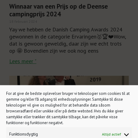
Winnaar van een Prijs op de Deense
campingprijs 2024
18 februari 2024
Yay we hebben de Danish Camping Awards 2024
gewonnen in de categorie Ervaringen🥇🏆❤️Wow,
dat is gewoon geweldig, daar zijn we echt trots
op 🤩 Bovendien zijn we ook nog eens
Lees meer "
For at give de bedste oplevelser bruger vi teknologier som cookies til at
gemme og/eller få adgang til enhedsoplysninger. Samtykke til disse
teknologier vil give os mulighed for at behandle data såsom
browseradfærd eller unikke id'er på dette websted. Hvis du ikke giver
samtykke eller trækker dit samtykke tilbage, kan det påvirke visse
funktioner og funktioner negativt.
Funktionsdygtig
Altijd actief