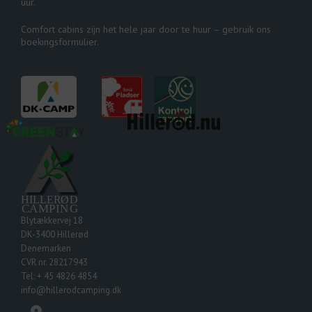
uur.
Comfort cabins zijn het hele jaar door te huur – gebruik ons
boekingsformulier.
Blytækkervej 18
DK-3400 Hillerød
Denemarken
CVR nr. 28217943
Tel: + 45 4826 4854
info@hillerodcamping.dk