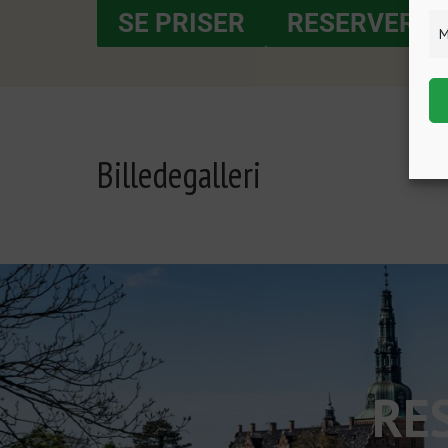
SE PRISER
RESERVER N
M
Billedegalleri
RE