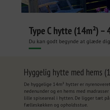
Type C hytte (14m²) – 
Du kan godt begynde at glæde d
Hyggelig hytte med hems (
De hyggelige 14m² hytter er nyrenoveret
nedenunder og en hems med madrasser ti
lille spiseareal i hytten. De ligger tæt 
fælleskøkken og opholdsstue.