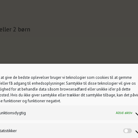
eller 2 børn
 at give de bedste oplevelser bruger vi teknologier som cookies til at gemme
eller få adgang til enhedsoplysninger. Samtykke til disse teknologier vil give os
ighed for at behandle data såsom browseradfærd eller unikke id'er på dette
sted. Hvis du ikke giver samtykke eller trækker dit samtykke tilbage, kan det påvi
se funktioner og funktioner negativt.
unktionsdygtig
Altid aktiv
tatistikker
 lejes hos os).