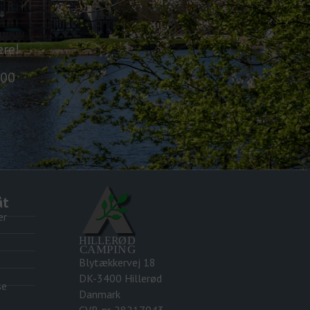
re!
.00
åt
er
Blytækkervej 18
DK-3400 Hillerød
se
Danmark