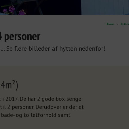
Home
Hytte
4 personer
ig…
Se flere billeder af hytten nedenfor!
14m²)
 i 2017. De har 2 gode box-senge
l 2 personer. Derudover er der et
på bade- og toiletforhold samt