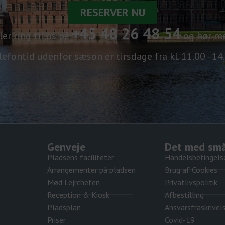
RESERVER NU
+45 48 26 48 54
ller ring til os på
og hør me
lefontid udenfor sæson er tirsdage fra kl. 11.00 - 14
Genveje
Det med sm
Pladsens faciliteter
Handelsbetingels
Arrangementer på pladsen
Brug af Cookies
Mød Lejrchefen
Privatlivspolitik
Reception & Kiosk
Afbestilling
Pladsplan
Ansvarsfraskrivel
Priser
Covid-19