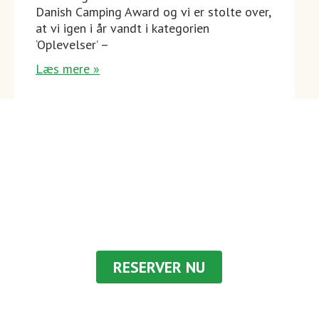
Danish Camping Award og vi er stolte over,
at vi igen i år vandt i kategorien
‘Oplevelser’ –
Læs mere »
RESERVER
SKØNNE HILLERØD
dit
næste ophold
RESERVER NU
-eller ring til os på
+45 48 26 48 54