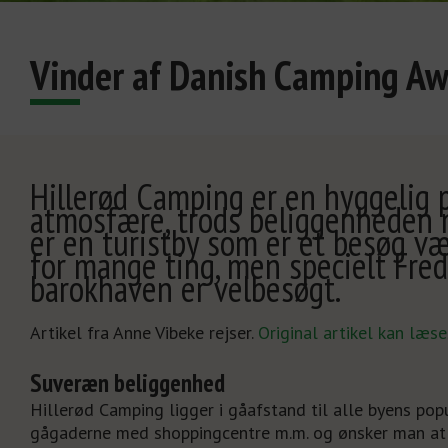
Vinder af Danish Camping A
Hillerød Camping er en hyggelig 
atmosfære, trods beliggenheden m
er en turistby som er et besøg væ
for mange ting, men specielt Fre
barokhaven er velbesøgt.
Artikel fra Anne Vibeke rejser.
Original artikel kan læse
Suveræn beliggenhed
Hillerød Camping ligger i gåafstand til alle byens popu
gågaderne med shoppingcentre m.m. og ønsker man at 