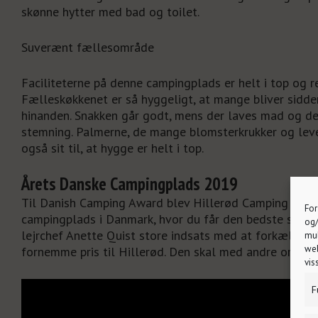
skønne hytter med bad og toilet.
Suverænt fællesområde
Faciliteterne på denne campingplads er helt i top og r
Fælleskøkkenet er så hyggeligt, at mange bliver sidde
hinanden. Snakken går godt, mens der laves mad og der
stemning. Palmerne, de mange blomsterkrukker og leve
også sit til, at hygge er helt i top.
Årets Danske Campingplads 2019
Til Danish Camping Award blev Hillerød Camping kåret
For
campingplads i Danmark, hvor du får den bedste service 
og/
lejrchef Anette Quist store indsats med at forkæle g
mul
web
fornemme pris til Hillerød. Den skal med andre ord op
vis
F