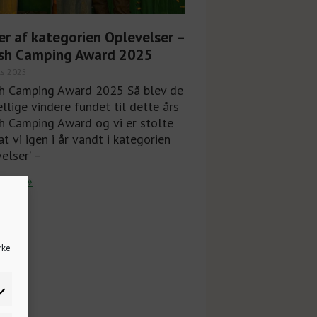
er af kategorien Oplevelser –
sh Camping Award 2025
ts 2025
h Camping Award 2025 Så blev de
ellige vindere fundet til dette års
h Camping Award og vi er stolte
at vi igen i år vandt i kategorien
velser’ –
mere »
rke