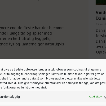
Vind
Dani
23. mar
enere end de fleste har det hjemme.
Danis
nde i langt tid og spiser med
forsk
 er en helt utrolig hyggelig
Danis
nde lys og lanterne gør naturligvis
over, 
‘Ople
Læs 
 til Årets 2019 for at være den
 at give de bedste oplevelser bruger vi teknologier som cookies til at gemme
til prisen. Det er uden tvivl
eller få adgang til enhedsoplysninger. Samtykke til disse teknologier vil give os
æsterne, som har bragt den
ighed for at behandle data såsom browseradfærd eller unikke id'er på dette
sted. Hvis du ikke giver samtykke eller trækker dit samtykke tilbage, kan det påvi
leves.
se funktioner og funktioner negativt.
unktionsdygtig
Altid aktiv