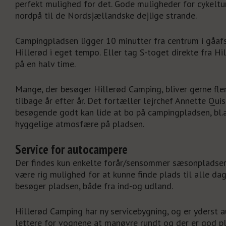
perfekt mulighed for det. Gode muligheder for cykeltu
nordpå til de Nordsjællandske dejlige strande.
Campingpladsen ligger 10 minutter fra centrum i gåafs
Hillerød i eget tempo. Eller tag S-toget direkte fra Hi
på en halv time.
Mange, der besøger Hillerød Camping, bliver gerne fl
tilbage år efter år. Det fortæller lejrchef Annette Quis
besøgende godt kan lide at bo på campingpladsen, bl.
hyggelige atmosfære på pladsen.
Service for autocampere
Der findes kun enkelte forår/sensommer sæsonpladser 
være rig mulighed for at kunne finde plads til alle d
besøger pladsen, både fra ind-og udland.
Hillerød Camping har ny servicebygning, og er yderst a
lettere for vognene at manøvre rundt og der er god p