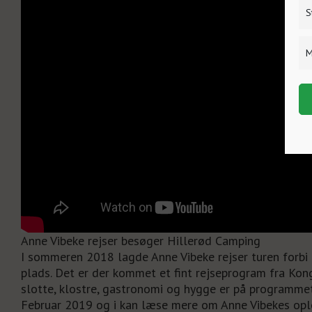
S
M
Anne Vibeke rejser besøger Hillerød Camping
I sommeren 2018 lagde Anne Vibeke rejser turen forbi
plads. Det er der kommet et fint rejseprogram fra Ko
slotte, klostre, gastronomi og hygge er på programme
Februar 2019 og i kan læse mere om Anne Vibekes opl