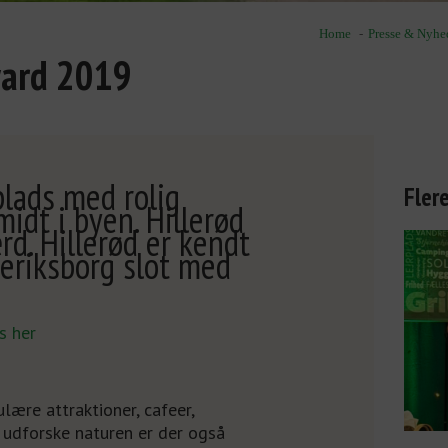
Home
Presse & Nyhe
ward 2019
plads med rolig
Fler
idt i byen. Hillerød
rd. Hillerød er kendt
deriksborg slot med
s her
lære attraktioner, cafeer,
udforske naturen er der også