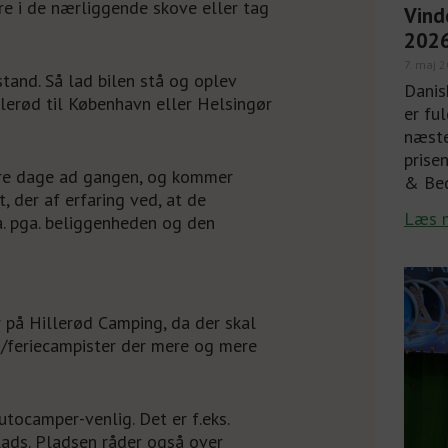
re i de nærliggende skove eller tag
Vind
202
7. maj 
tand. Så lad bilen stå og oplev
Dani
llerød til København eller Helsingør
er fu
næste
prise
ere dage ad gangen, og kommer
& Bed
t, der af erfaring ved, at de
Læs 
a. pga. beliggenheden og den
på Hillerød Camping, da der skal
ag/feriecampister der mere og mere
utocamper-venlig. Det er f.eks.
lads. Pladsen råder også over