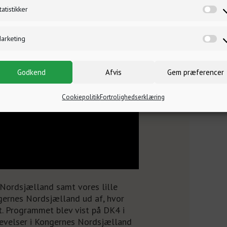
tatistikker
arketing
Godkend
Afvis
Gem præferencer
Cookiepolitik
Fortrolighedserklæring
 Nordsjælland samt vores lille
ngernes Nordsjælland ud af, hvor
t. Programmet blev vist på DK4 i
evelser i Kongernes Nordsjælland