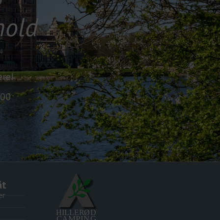
hold
re!
.00
åt
er