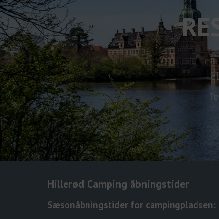
RE
- e
Te
Hillerød Camping åbningstider
Sæsonåbningstider for campingpladsen: