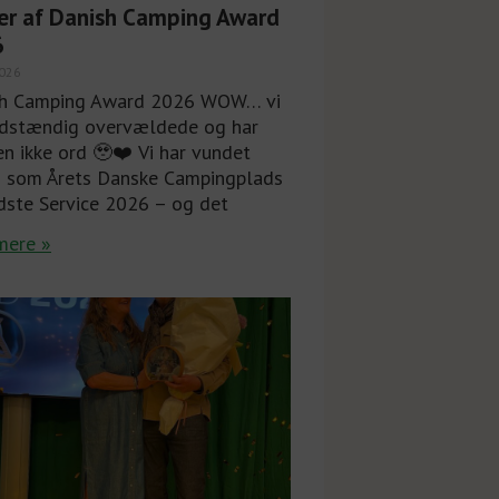
er af Danish Camping Award
6
2026
sh Camping Award 2026 WOW… vi
ldstændig overvældede og har
n ikke ord 🥹❤️ Vi har vundet
n som Årets Danske Campingplads
ste Service 2026 – og det
mere »