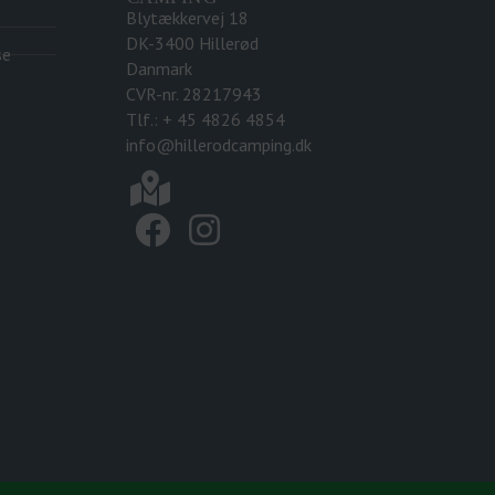
Blytækkervej 18
DK-3400 Hillerød
se
Danmark
CVR-nr. 28217943
Tlf.: + 45 4826 4854
info@hillerodcamping.dk