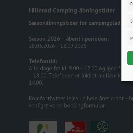
F
Hillerød Camping åbningstider
S
Sæsonåbningstider for campingpladsen:
Sæson 2026 – åbent i perioden:
M
28.03.2026 – 13.09.2026
Telefontid:
Alle dage fra kl. 9.00 – 12.00 og igen fra kl
– 18.00. Telefonen er lukket mellem kl. 12
14.00.
Komforthytter lejes ud hele året rundt – b
venligst vores bookingformular.