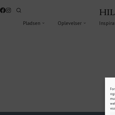
Pladsen
Oplevelser
Inspira
For
og/
mul
web
vis