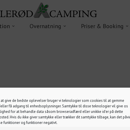
tion
Overnatning
Priser & Booking
 at give de bedste oplevelser bruger vi teknologier som cookies til at gemme
eller få adgang til enhedsoplysninger. Samtykke til disse teknologier vil give os
ighed for at behandle data såsom browseradfærd eller unikke id'er på dette
sted. Hvis du ikke giver samtykke eller trækker dit samtykke tilbage, kan det påvi
se funktioner og funktioner negativt.