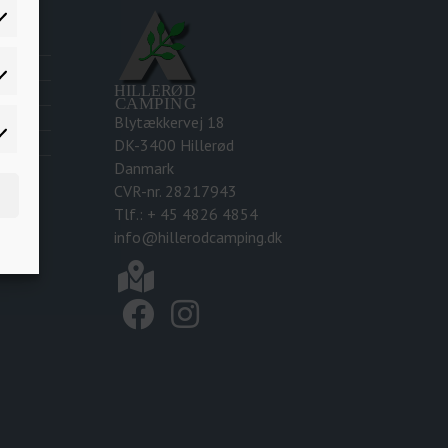
åt
er
Blytækkervej 18
DK-3400 Hillerød
se
Danmark
CVR-nr. 28217943
Tlf.: + 45 4826 4854
info@hillerodcamping.dk