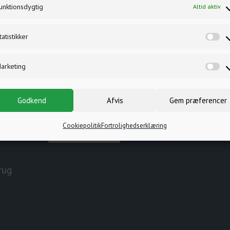
unktionsdygtig
Altid aktiv
Genveje
Det med sm
Pladsens faciliteter
Handelsbetingels
tatistikker
Arrangementer på pladsen
Brug af Cookies
Mød Lejrchefen
Privatlivspolitik
arketing
Reception & Kiosk
Afbestilling
Pladsplan
Ansvarsfraskrivel
Priser
Covid-19
Godkend
Afvis
Gem præferencer
. 14.00
Cookiepolitik
Fortrolighedserklæring
.00 og
rug