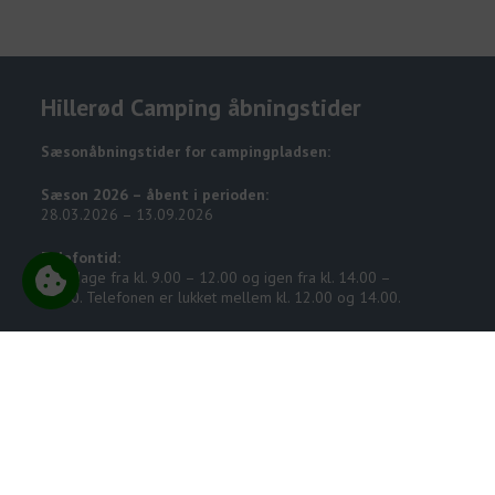
Hillerød Camping åbningstider
Sæsonåbningstider for campingpladsen:
Sæson 2026 – åbent i perioden:
28.03.2026 – 13.09.2026
Telefontid:
Alle dage fra kl. 9.00 – 12.00 og igen fra kl. 14.00 –
18.00. Telefonen er lukket mellem kl. 12.00 og 14.00.
Komforthytter lejes ud hele året rundt – brug venligst
vores bookingformular.